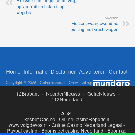
Fietsster botst tegen auto, vliegt
op voorruit en belandt op
wegdek
Volgende
Fietser zwaargewond na
botsing met vrachtwagen
Home
Informatie
Disclaimer
Adverteren
Contact
Copyright © 2026 - Gelrenieuws.nl | Ontwikkeling:
112Brabant
-
NoorderNieuws
-
GelreNieuws
-
112Nederland
ADS:
Likesbet Casino
-
OnlineCasinoReports.nl
-
www.volgdevos.nl
-
Online Casino Nederland Legaal
-
Paypal casino
-
Booms.bet casino Nederland
-
Epom ad