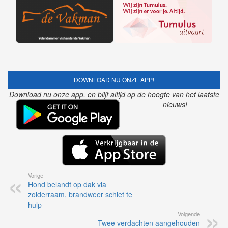
DOWNLOAD NU ONZE APP!
Download nu onze app, en blijf altijd op de hoogte van het laatste
nieuws!
Vorige
Hond belandt op dak via
zolderraam, brandweer schiet te
hulp
Volgende
Twee verdachten aangehouden