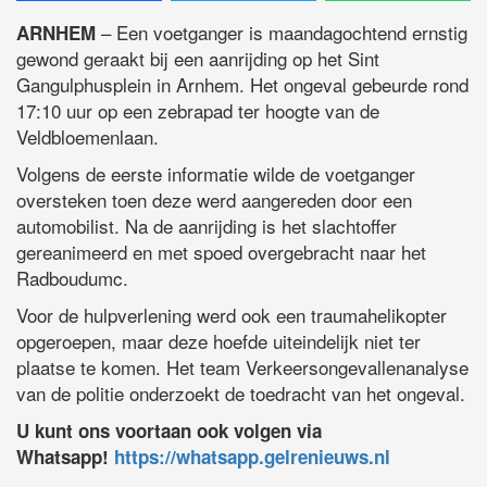
– Een voetganger is maandagochtend ernstig
ARNHEM
gewond geraakt bij een aanrijding op het Sint
Gangulphusplein in Arnhem. Het ongeval gebeurde rond
17:10 uur op een zebrapad ter hoogte van de
Veldbloemenlaan.
Volgens de eerste informatie wilde de voetganger
oversteken toen deze werd aangereden door een
automobilist. Na de aanrijding is het slachtoffer
gereanimeerd en met spoed overgebracht naar het
Radboudumc.
Voor de hulpverlening werd ook een traumahelikopter
opgeroepen, maar deze hoefde uiteindelijk niet ter
plaatse te komen. Het team Verkeersongevallenanalyse
van de politie onderzoekt de toedracht van het ongeval.
U kunt ons voortaan ook volgen via
Whatsapp!
https://whatsapp.gelrenieuws.nl