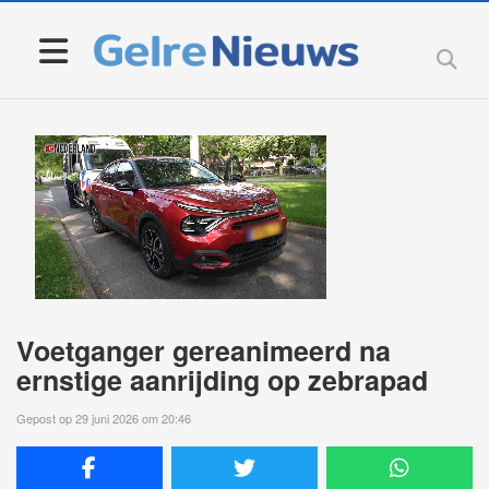
Voetganger gereanimeerd na
ernstige aanrijding op zebrapad
Gepost op 29 juni 2026 om 20:46