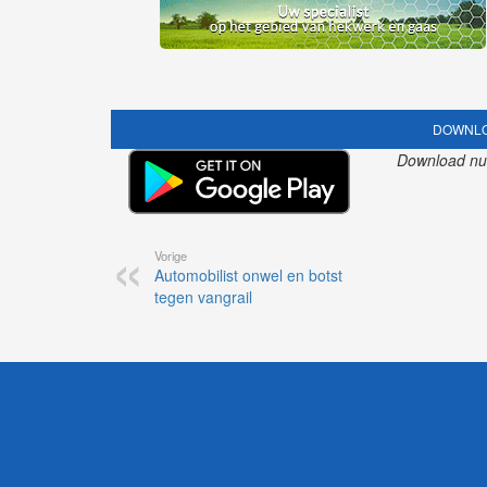
DOWNLO
Download nu o
Vorige
Automobilist onwel en botst
tegen vangrail