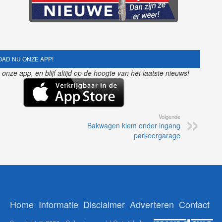
AD NU ONZE APP!
nze app, en blijf altijd op de hoogte van het laatste nieuws!
Volgende
Bakwagen klem onder ingang
parkeergarage
Home
Informatie
Disclaimer
Adverteren
Contact