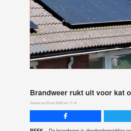
Brandweer rukt uit voor kat 
Gepost op 25 juni 2026 om 17:16
De brandweer is donderdagmiddag rond
BEEK –