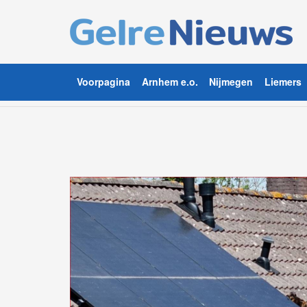
Voorpagina
Arnhem e.o.
Nijmegen
Liemers