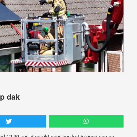
op dak
 12.30 uur uitgerukt voor een kat in nood aan de