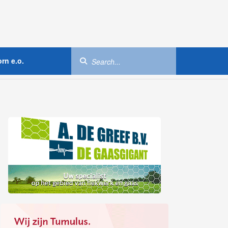
rn e.o.