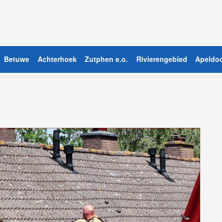
Betuwe
Achterhoek
Zutphen e.o.
Rivierengebied
Apeldoo