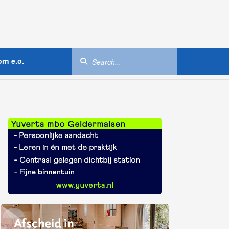
rn e.o.