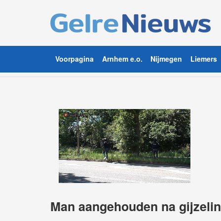
Voorpagina
Arnhem e.o.
Nijmegen
Liemers
Man aangehouden na gijzelin