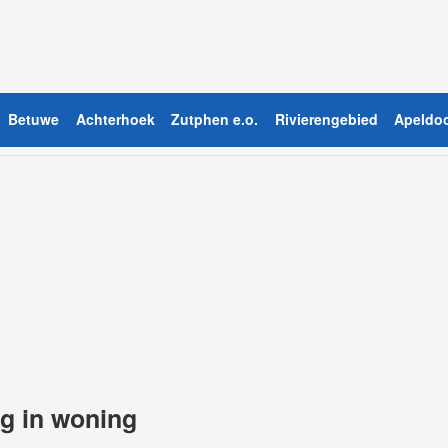
Betuwe
Achterhoek
Zutphen e.o.
Rivierengebied
Apeldoo
g in woning