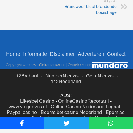
Volgende
Brandweer blust brandende
bosschage
Home
Informatie
Disclaimer
Adverteren
Contact
Copyright © 2026 - Gelrenieuws.nl | Ontwikkeling:
112Brabant
-
NoorderNieuws
-
GelreNieuws
-
112Nederland
ADS:
Likesbet Casino
-
OnlineCasinoReports.nl
-
www.volgdevos.nl
-
Online Casino Nederland Legaal
-
Paypal casino
-
Booms.bet casino Nederland
-
Epom ad
server
-
Casino boer
-
Online casino's Nederland