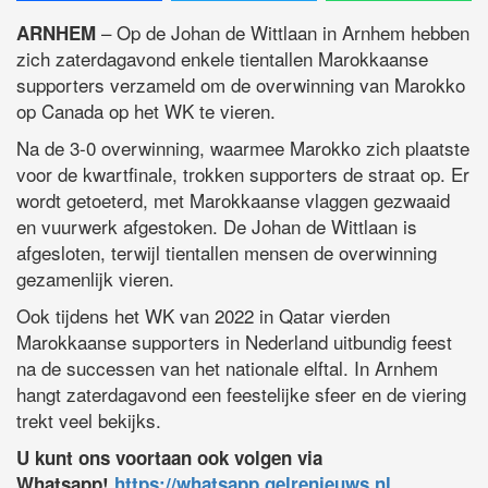
– Op de Johan de Wittlaan in Arnhem hebben
ARNHEM
zich zaterdagavond enkele tientallen Marokkaanse
supporters verzameld om de overwinning van Marokko
op Canada op het WK te vieren.
Na de 3-0 overwinning, waarmee Marokko zich plaatste
voor de kwartfinale, trokken supporters de straat op. Er
wordt getoeterd, met Marokkaanse vlaggen gezwaaid
en vuurwerk afgestoken. De Johan de Wittlaan is
afgesloten, terwijl tientallen mensen de overwinning
gezamenlijk vieren.
Ook tijdens het WK van 2022 in Qatar vierden
Marokkaanse supporters in Nederland uitbundig feest
na de successen van het nationale elftal. In Arnhem
hangt zaterdagavond een feestelijke sfeer en de viering
trekt veel bekijks.
U kunt ons voortaan ook volgen via
Whatsapp!
https://whatsapp.gelrenieuws.nl