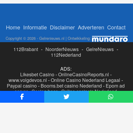
Home
Informatie
Disclaimer
Adverteren
Contact
Copyright © 2026 - Gelrenieuws.nl | Ontwikkeling:
112Brabant
-
NoorderNieuws
-
GelreNieuws
-
112Nederland
ADS:
Likesbet Casino
-
OnlineCasinoReports.nl
-
www.volgdevos.nl
-
Online Casino Nederland Legaal
-
Paypal casino
-
Booms.bet casino Nederland
-
Epom ad
server
-
Casino boer
-
Online casino's Nederland
WP2Social Auto Publish
Powered By :
XYZScripts.com