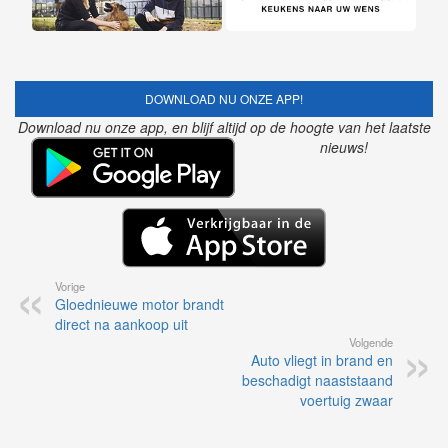
DOWNLOAD NU ONZE APP!
Download nu onze app, en blijf altijd op de hoogte van het laatste
nieuws!
Vorige
Gloednieuwe motor brandt
direct na aankoop uit
Volgende
Auto vliegt in brand en
beschadigt naaststaand
voertuig zwaar