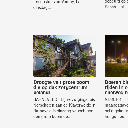
gebeurd op d
ten oosten van Venray, is
Bosch, net...
dinsdag...
Droogte velt grote boom
Boeren bl
die op dak zorgcentrum
rijden in 
belandt
snelweg b
BARNEVELD - Bij verzorgingshuis
NIJKERK - Ti
Norschoten aan de Klaverweide in
maandagavon
Barneveld is dinsdag vanochtend
actie gekome
een grote boom op...
het gemeent