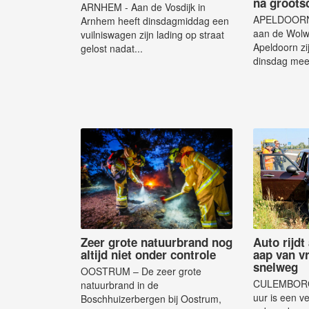
na grootsc
ARNHEM - Aan de Vosdijk in
APELDOORN -
Arnhem heeft dinsdagmiddag een
aan de Wolw
vuilniswagen zijn lading op straat
Apeldoorn zi
gelost nadat...
dinsdag meer
Zeer grote natuurbrand nog
Auto rijdt
altijd niet onder controle
aap van v
snelweg
OOSTRUM – De zeer grote
CULEMBORG 
natuurbrand in de
uur is een v
Boschhuizerbergen bij Oostrum,