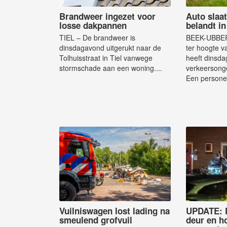
Brandweer ingezet voor
Auto slaa
losse dakpannen
belandt in
TIEL – De brandweer is
BEEK-UBBER
dinsdagavond uitgerukt naar de
ter hoogte 
Tolhuisstraat in Tiel vanwege
heeft dinsda
stormschade aan een woning....
verkeersong
Een persone
Vuilniswagen lost lading na
UPDATE: P
smeulend grofvuil
deur en h