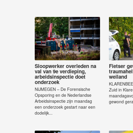
Sloopwerker overleden na
Fietser g
val van 9e verdieping,
traumaheli
arbeidsinspectie doet
weiland
onderzoek
KLARENBEEK
NIJMEGEN – De Forensische
Zuid in Klar
Opsporing en de Nederlandse
maandagavon
Arbeidsinspectie zijn maandag
gewond geraa
een onderzoek gestart naar een
dodelijk...