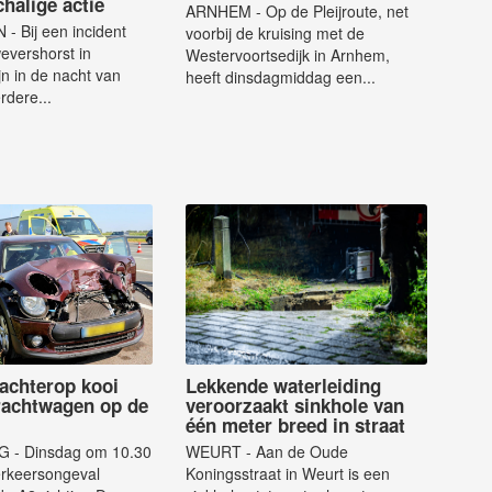
halige actie
ARNHEM - Op de Pleijroute, net
 Bij een incident
voorbij de kruising met de
evershorst in
Westervoortsedijk in Arnhem,
jn in de nacht van
heeft dinsdagmiddag een...
dere...
 achterop kooi
Lekkende waterleiding
rachtwagen op de
veroorzaakt sinkhole van
één meter breed in straat
- Dinsdag om 10.30
WEURT - Aan de Oude
erkeersongeval
Koningsstraat in Weurt is een