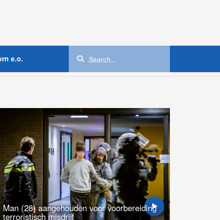
rn e.o.
Man (28) aangehouden voor voorbereiding
terroristisch misdrijf