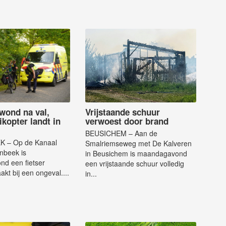
ewond na val,
Vrijstaande schuur
kopter landt in
verwoest door brand
BEUSICHEM – Aan de
 – Op de Kanaal
Smalriemseweg met De Kalveren
enbeek is
in Beusichem is maandagavond
d een fietser
een vrijstaande schuur volledig
kt bij een ongeval....
in...