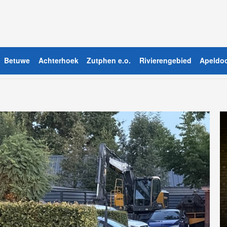
Betuwe
Achterhoek
Zutphen e.o.
Rivierengebied
Apeldoo