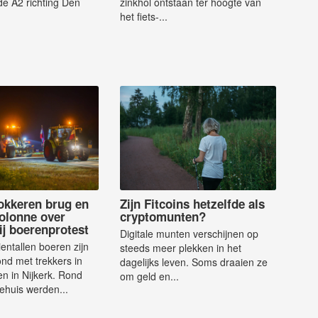
e A2 richting Den
zinkhol ontstaan ter hoogte van
het fiets-...
okkeren brug en
Zijn Fitcoins hetzelfde als
colonne over
cryptomunten?
ij boerenprotest
Digitale munten verschijnen op
entallen boeren zijn
steeds meer plekken in het
d met trekkers in
dagelijks leven. Soms draaien ze
n in Nijkerk. Rond
om geld en...
ehuis werden...