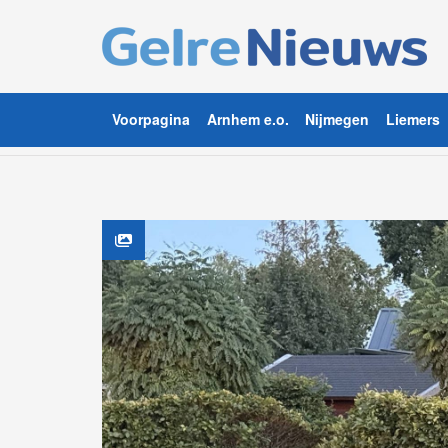
Voorpagina
Arnhem e.o.
Nijmegen
Liemers