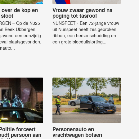
t over de kop en
Vrouw zwaar gewond na
 sloot
poging tot tasroof
GEN – Op de N325
NUNSPEET - Een 72-jarige vrouw
van Beek-Ubbergen
uit Nunspeet heeft zes gebroken
gavond een eenzijdig
ribben, een hersenschudding en
eval plaatsgevonden.
een grote bloeduitstorting...
nauto...
olitie forceert
Personenauto en
oudt persoon aan
vrachtwagen botsen