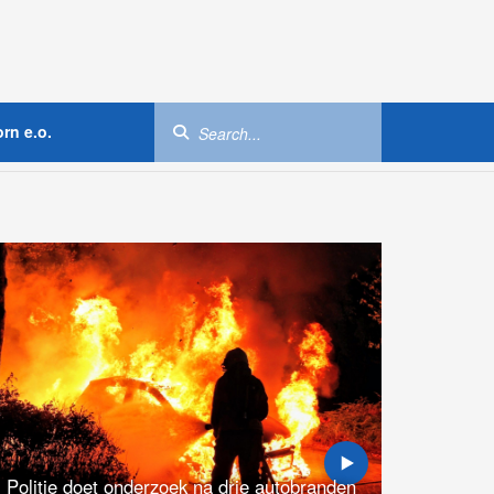
rn e.o.
Politie doet onderzoek na drie autobranden