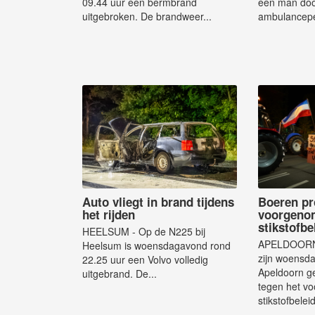
09.44 uur een bermbrand
een man do
uitgebroken. De brandweer...
ambulancepe
Auto vliegt in brand tijdens
Boeren pr
het rijden
voorgeno
stikstofbe
HEELSUM - Op de N225 bij
APELDOORN 
Heelsum is woensdagavond rond
zijn woensd
22.25 uur een Volvo volledig
Apeldoorn ge
uitgebrand. De...
tegen het v
stikstofbeleid