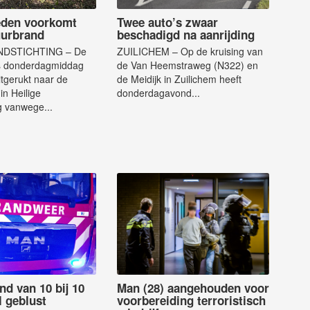
eden voorkomt
Twee auto’s zwaar
uurbrand
beschadigd na aanrijding
NDSTICHTING – De
ZUILICHEM – Op de kruising van
s donderdagmiddag
de Van Heemstraweg (N322) en
tgerukt naar de
de Meidijk in Zuilichem heeft
n Heilige
donderdagavond...
g vanwege...
nd van 10 bij 10
Man (28) aangehouden voor
l geblust
voorbereiding terroristisch