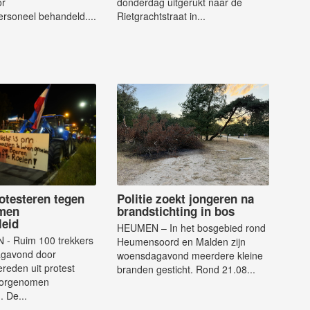
or
donderdag uitgerukt naar de
rsoneel behandeld....
Rietgrachtstraat in...
otesteren tegen
Politie zoekt jongeren na
men
brandstichting in bos
leid
HEUMEN – In het bosgebied rond
- Ruim 100 trekkers
Heumensoord en Malden zijn
agavond door
woensdagavond meerdere kleine
reden uit protest
branden gesticht. Rond 21.08...
oorgenomen
. De...