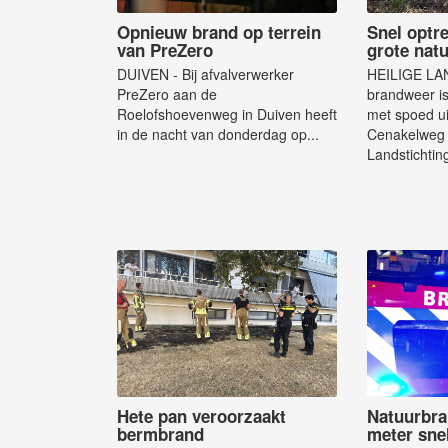
Opnieuw brand op terrein
Snel optr
van PreZero
grote nat
DUIVEN - Bij afvalverwerker
HEILIGE LA
PreZero aan de
brandweer i
Roelofshoevenweg in Duiven heeft
met spoed ui
in de nacht van donderdag op...
Cenakelweg i
Landstichtin
Hete pan veroorzaakt
Natuurbra
bermbrand
meter sne