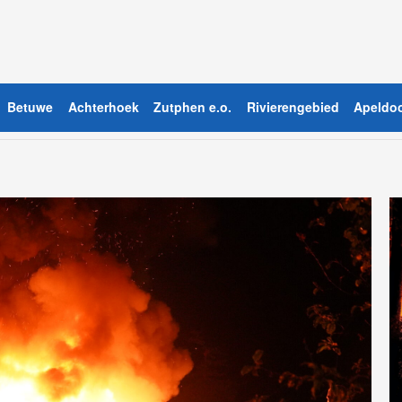
Betuwe
Achterhoek
Zutphen e.o.
Rivierengebied
Apeldoo