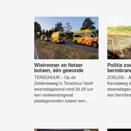
Wielrenner en fietser
Politie zo
botsen, één gewonde
bermbran
TERSCHUUR – Op de
ZOELEN – A
Zelderseweg in Terschuur heeft
Kanaalweg in
woensdagavond rond 20.25 uur
woensdagavo
een verkeersongeval
een bermbran
plaatsgevonden tussen een...