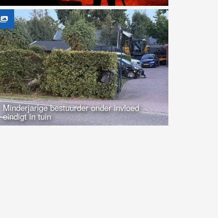
Minderjarige bestuurder onder invloed
eindigt in tuin