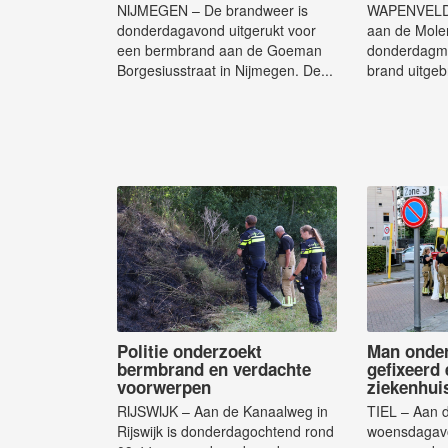
NIJMEGEN – De brandweer is
WAPENVELD 
donderdagavond uitgerukt voor
aan de Mole
een bermbrand aan de Goeman
donderdagmi
Borgesiusstraat in Nijmegen. De...
brand uitgeb
Politie onderzoekt
Man onder
bermbrand en verdachte
gefixeerd 
voorwerpen
ziekenhui
RIJSWIJK – Aan de Kanaalweg in
TIEL – Aan d
Rijswijk is donderdagochtend rond
woensdagavo