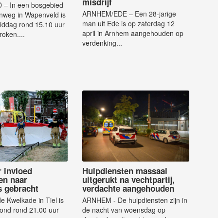
misdrijf
– In een bosgebied
ARNHEM/EDE – Een 28-jarige
nweg in Wapenveld is
man uit Ede is op zaterdag 12
ddag rond 15.10 uur
april in Arnhem aangehouden op
roken....
verdenking...
 invloed
Hulpdiensten massaal
en naar
uitgerukt na vechtpartij,
s gebracht
verdachte aangehouden
e Kwelkade in Tiel is
ARNHEM - De hulpdiensten zijn in
nd rond 21.00 uur
de nacht van woensdag op