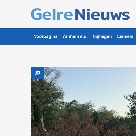
Voorpagina
Arnhem e.o.
Nijmegen
Liemers