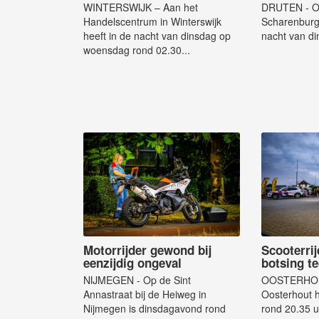
WINTERSWIJK – Aan het
DRUTEN - Op
Handelscentrum in Winterswijk
Scharenburg 
heeft in de nacht van dinsdag op
nacht van di
woensdag rond 02.30...
Motorrijder gewond bij
Scooterri
eenzijdig ongeval
botsing t
NIJMEGEN - Op de Sint
OOSTERHOUT 
Annastraat bij de Heiweg in
Oosterhout 
Nijmegen is dinsdagavond rond
rond 20.35 u