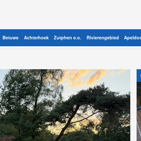
Betuwe
Achterhoek
Zutphen e.o.
Rivierengebied
Apeldoo