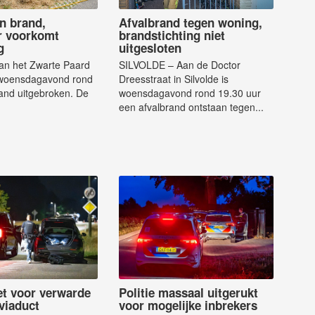
in brand,
Afvalbrand tegen woning,
r voorkomt
brandstichting niet
g
uitgesloten
n het Zwarte Paard
SILVOLDE – Aan de Doctor
s woensdagavond rond
Dreesstraat in Silvolde is
and uitgebroken. De
woensdagavond rond 19.30 uur
een afvalbrand ontstaan tegen...
et voor verwarde
Politie massaal uitgerukt
viaduct
voor mogelijke inbrekers