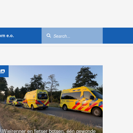
rn e.o.
Wielrenner en fietser botsen, één gewonde