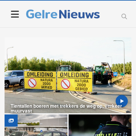
Tientallen boeren met trekkers de weg op, verkeer
muurvast