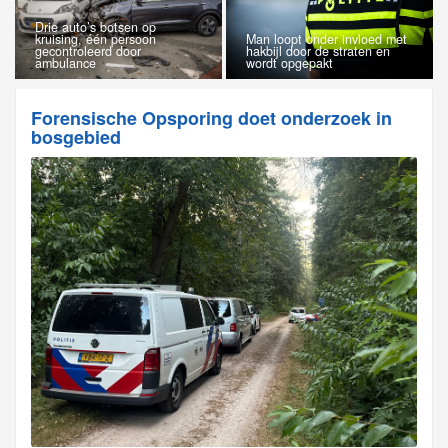
Drie auto’s botsen op
kruising, één persoon
Man loopt onder invloed met
gecontroleerd door
hakbijl door de straten en
ambulance
wordt opgepakt
Forensische Opsporing doet onderzoek in
bosgebied