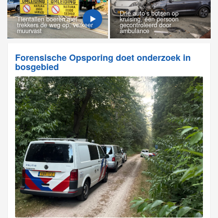
Drie auto’s botsen op
Tientallen boeren met
kruising, één persoon
trekkers de weg op, verkeer
gecontroleerd door
muurvast
ambulance
Forensische Opsporing doet onderzoek in
bosgebied