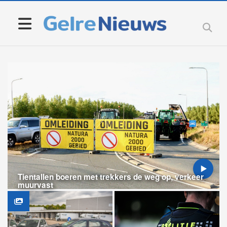
Tientallen boeren met trekkers de weg op, verkeer
muurvast