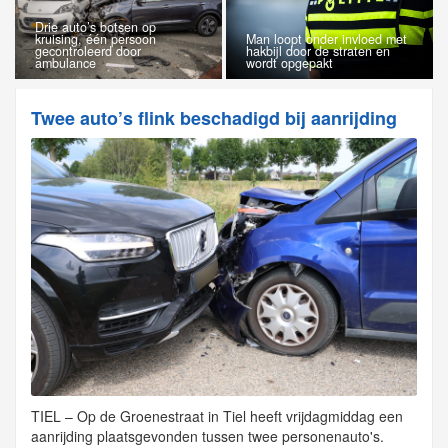
Drie auto’s botsen op
kruising, één persoon
Man loopt onder invloed met
gecontroleerd door
hakbijl door de straten en
ambulance
wordt opgepakt
Twee auto’s flink beschadigd bij aanrijding
TIEL – Op de Groenestraat in Tiel heeft vrijdagmiddag een
aanrijding plaatsgevonden tussen twee personenauto's.