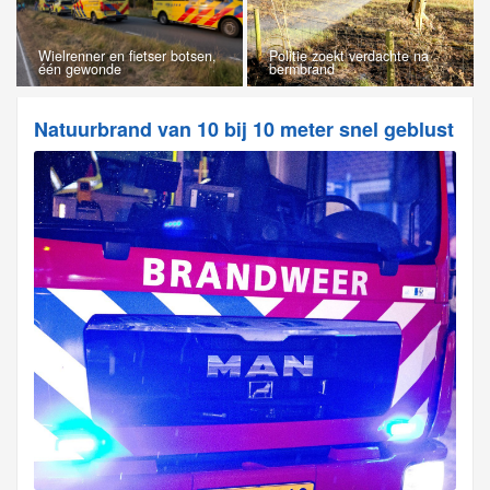
Wielrenner en fietser botsen,
Politie zoekt verdachte na
één gewonde
bermbrand
Natuurbrand van 10 bij 10 meter snel geblust