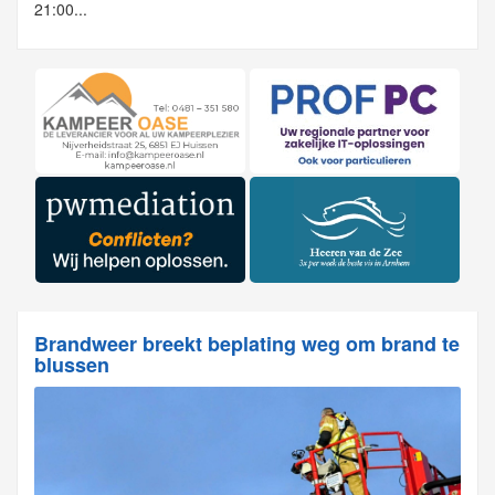
21:00...
Brandweer breekt beplating weg om brand te
blussen