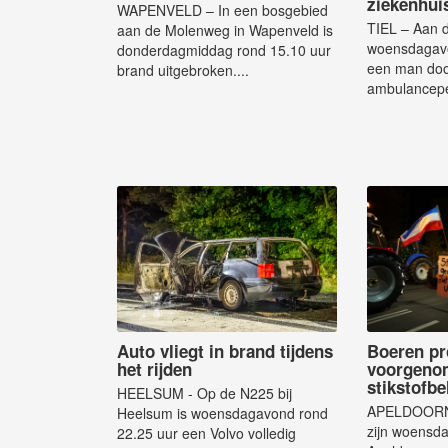
ziekenhui
WAPENVELD – In een bosgebied
TIEL – Aan d
aan de Molenweg in Wapenveld is
woensdagavo
donderdagmiddag rond 15.10 uur
een man do
brand uitgebroken....
ambulancepe
Auto vliegt in brand tijdens
Boeren pr
het rijden
voorgeno
stikstofbe
HEELSUM - Op de N225 bij
APELDOORN 
Heelsum is woensdagavond rond
zijn woensd
22.25 uur een Volvo volledig