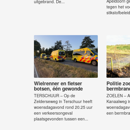
Apeldoorn ge
uitgebrand. De...
tegen het v
stikstofbeleid
Wielrenner en fietser
Politie zo
botsen, één gewonde
bermbran
TERSCHUUR – Op de
ZOELEN – A
Zelderseweg in Terschuur heeft
Kanaalweg in
woensdagavond rond 20.25 uur
woensdagavo
een verkeersongeval
een bermbran
plaatsgevonden tussen een...