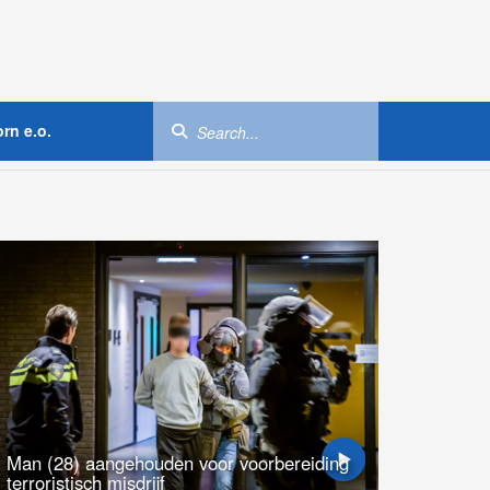
rn e.o.
Man (28) aangehouden voor voorbereiding
terroristisch misdrijf