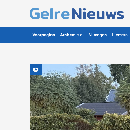
Voorpagina
Arnhem e.o.
Nijmegen
Liemers