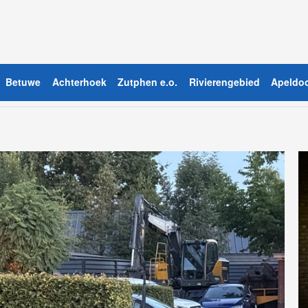
Betuwe
Achterhoek
Zutphen e.o.
Rivierengebied
Apeldoo