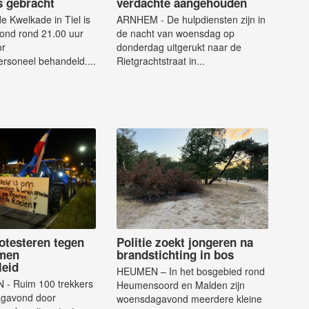
s gebracht
verdachte aangehouden
e Kwelkade in Tiel is
ARNHEM - De hulpdiensten zijn in
nd rond 21.00 uur
de nacht van woensdag op
or
donderdag uitgerukt naar de
rsoneel behandeld....
Rietgrachtstraat in...
otesteren tegen
Politie zoekt jongeren na
men
brandstichting in bos
leid
HEUMEN – In het bosgebied rond
- Ruim 100 trekkers
Heumensoord en Malden zijn
agavond door
woensdagavond meerdere kleine