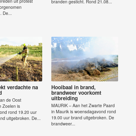
reden uit protest
branden gesticht. Rond 21.08...
oorgenomen
. De...
ekt verdachte na
Hooibaal in brand,
d
brandweer voorkomt
uitbreiding
an de Oost
MAURIK – Aan het Zwarte Paard
 Zoelen is
in Maurik is woensdagavond rond
nd rond 19.20 uur
19.00 uur brand uitgebroken. De
d uitgebroken. De...
brandweer...