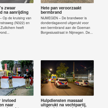
’s zwaar
Hete pan veroorzaakt
d na aanrijding
bermbrand
 Op de kruising van
NIJMEGEN – De brandweer is
straweg (N322) en
donderdagavond uitgerukt voor
 Zuilichem heeft
een bermbrand aan de Goeman
ond...
Borgesiusstraat in Nijmegen. De...
 invloed
Hulpdiensten massaal
en naar
uitgerukt na vechtpartij,