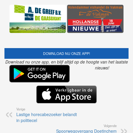
DOWNLOAD NU ONZE APP!
Download nu onze app, en blijf altijd op de hoogte van het laatste
nieuws!
Vorige
Lastige horecabezoeker belandt
in politiecel
Volgende
Spoorwegovergang Doetinchem