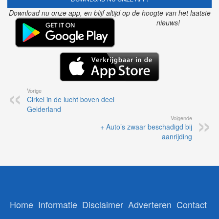
Download nu onze app, en blijf altijd op de hoogte van het laatste
nieuws!
Vorige
Cirkel in de lucht boven deel
Gelderland
Volgende
+ Auto’s zwaar beschadigd bij
aanrijding
Home
Informatie
Disclaimer
Adverteren
Contact