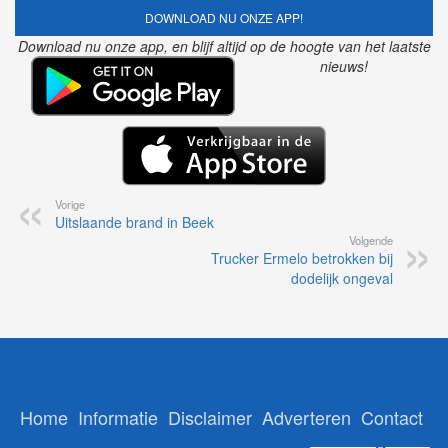
DOWNLOAD NU ONZE APP!
Download nu onze app, en blijf altijd op de hoogte van het laatste
nieuws!
Vorige
Uitslaande brand in Beek
Volgende
Trucker Ermelo betrokken bij
dodelijk ongeval
Home
Informatie
Disclaimer
Adverteren
Contact