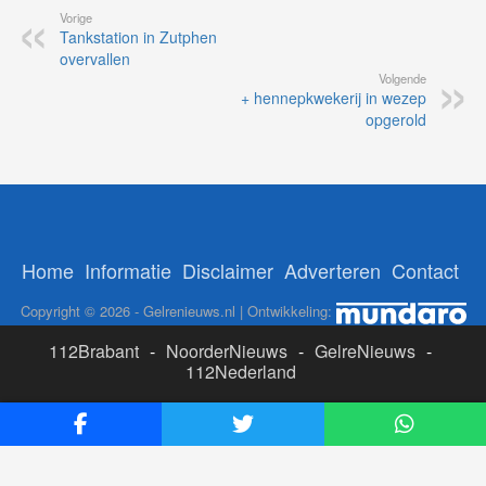
Vorige
Tankstation in Zutphen
overvallen
Volgende
+ hennepkwekerij in wezep
opgerold
Home
Informatie
Disclaimer
Adverteren
Contact
Copyright © 2026 - Gelrenieuws.nl | Ontwikkeling:
112Brabant
-
NoorderNieuws
-
GelreNieuws
-
112Nederland
ADS:
Likesbet Casino
-
OnlineCasinoReports.nl
-
www.volgdevos.nl
-
Online Casino Nederland Legaal
-
Paypal casino
-
Booms.bet casino Nederland
-
Epom ad