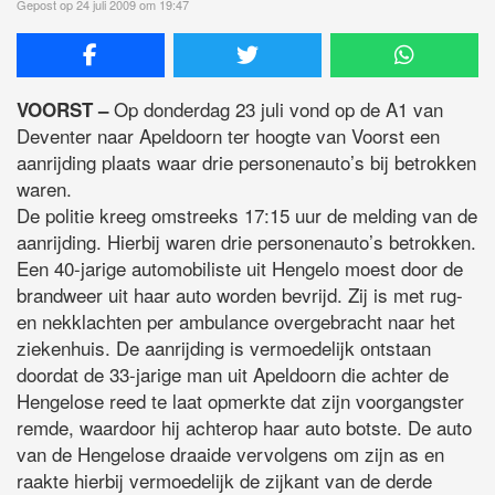
Gepost op 24 juli 2009 om 19:47
Op donderdag 23 juli vond op de A1 van
VOORST –
Deventer naar Apeldoorn ter hoogte van Voorst een
aanrijding plaats waar drie personenauto’s bij betrokken
waren.
De politie kreeg omstreeks 17:15 uur de melding van de
aanrijding. Hierbij waren drie personenauto’s betrokken.
Een 40-jarige automobiliste uit Hengelo moest door de
brandweer uit haar auto worden bevrijd. Zij is met rug-
en nekklachten per ambulance overgebracht naar het
ziekenhuis. De aanrijding is vermoedelijk ontstaan
doordat de 33-jarige man uit Apeldoorn die achter de
Hengelose reed te laat opmerkte dat zijn voorgangster
remde, waardoor hij achterop haar auto botste. De auto
van de Hengelose draaide vervolgens om zijn as en
raakte hierbij vermoedelijk de zijkant van de derde