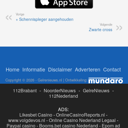
Vorige
+ Schennispleger aangehouden
Volgende
Zwarte cross
Home
Informatie
Disclaimer
Adverteren
Contact
Copyright © 2026 - Gelrenieuws.nl | Ontwikkeling:
112Brabant
-
NoorderNieuws
-
GelreNieuws
-
112Nederland
ADS:
Likesbet Casino
-
OnlineCasinoReports.nl
-
www.volgdevos.nl
-
Online Casino Nederland Legaal
-
Paypal casino
-
Booms.bet casino Nederland
-
Epom ad