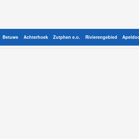
Betuwe
Achterhoek
Zutphen e.o.
Rivierengebied
Apeldoo