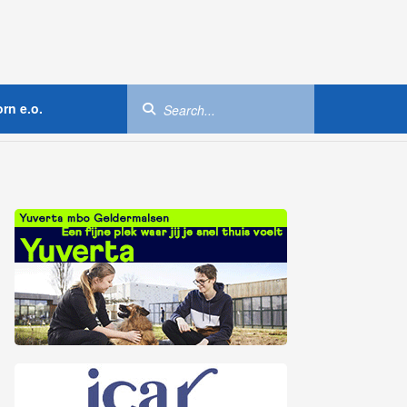
rn e.o.