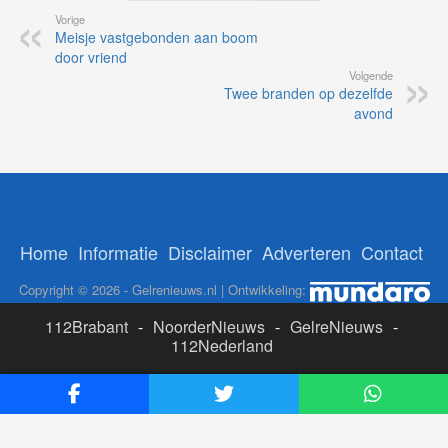
Vorige
Meisje vastgebonden aan boom
door vriend
Volgende
Twee branden op dezelfde
avond
Home
Informatie
Disclaimer
Adverteren
Contact
Copyright © 2026 - Gelrenieuws.nl | Ontwikkeling:
112Brabant
-
NoorderNieuws
-
GelreNieuws
-
112Nederland
ADS:
Likesbet Casino
-
OnlineCasinoReports.nl
-
www.volgdevos.nl
-
Online Casino Nederland Legaal
-