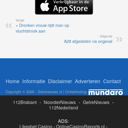
Vorige
+ Dronken vrouw rijdt man op
vluchtstrook aan
Volgende
A28 afgesloten na ongeval
Home
Informatie
Disclaimer
Adverteren
Contact
Copyright © 2026 - Gelrenieuws.nl | Ontwikkeling:
112Brabant
-
NoorderNieuws
-
GelreNieuws
-
112Nederland
ADS:
Likesbet Casino
-
OnlineCasinoReports.nl
-