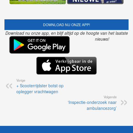
DOWNLOAD NU ONZE APP!
Download nu onze app, en blijf altijd op de hoogte van het laatste
nieuws!
Vorige
+ Scooterrijdster botst op
oplegger vrachtwagen
Volgende
‘Inspectie-onderzoek naar
ambulancezorg’