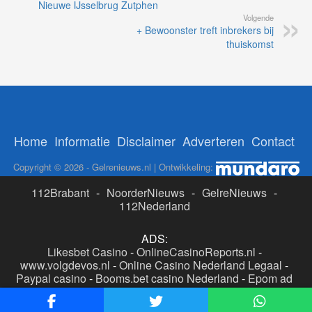
Nieuwe IJsselbrug Zutphen
Volgende
+ Bewoonster treft inbrekers bij
thuiskomst
Home
Informatie
Disclaimer
Adverteren
Contact
Copyright © 2026 - Gelrenieuws.nl | Ontwikkeling:
112Brabant
-
NoorderNieuws
-
GelreNieuws
-
112Nederland
ADS:
Likesbet Casino
-
OnlineCasinoReports.nl
-
www.volgdevos.nl
-
Online Casino Nederland Legaal
-
Paypal casino
-
Booms.bet casino Nederland
-
Epom ad
server
-
Casino boer
-
Online casino's Nederland