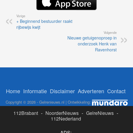
Vorige
+ Beginnend bestuurder raakt
rijbewijs kwijt
Volgende
Nieuwe getuigenoproep in
onderzoek Henk van
Ravenhorst
Home
Informatie
Disclaimer
Adverteren
Contact
Copyright © 2026 - Gelrenieuws.nl | Ontwikkeling:
112Brabant
-
NoorderNieuws
-
GelreNieuws
-
112Nederland
ADS: