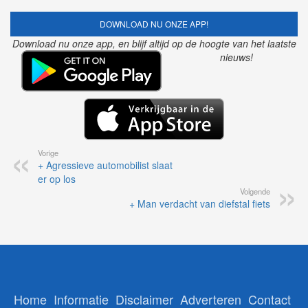
DOWNLOAD NU ONZE APP!
Download nu onze app, en blijf altijd op de hoogte van het laatste
nieuws!
Vorige
+ Agressieve automobilist slaat
er op los
Volgende
+ Man verdacht van diefstal fiets
Home
Informatie
Disclaimer
Adverteren
Contact