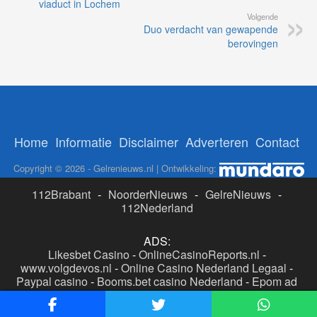
viaduct in Lochem
Volgende
Duo verdacht van gewapende
berovingen
Home
Informatie
Disclaimer
Adverteren
Contact
Copyright © 2026 - Gelrenieuws.nl | Ontwikkeling:
112Brabant
-
NoorderNieuws
-
GelreNieuws
-
112Nederland
ADS:
Likesbet Casino
-
OnlineCasinoReports.nl
-
www.volgdevos.nl
-
Online Casino Nederland Legaal
-
Paypal casino
-
Booms.bet casino Nederland
-
Epom ad
server
-
Casino boer
-
Online casino's Nederland