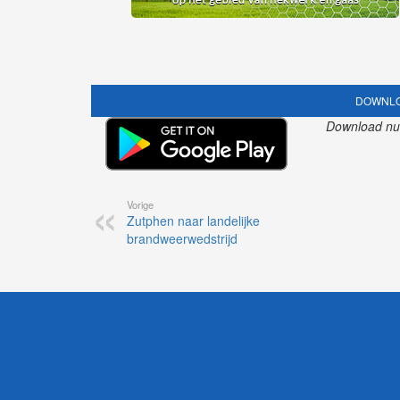
DOWNLO
Download nu o
Vorige
Zutphen naar landelijke
brandweerwedstrijd