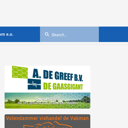
rn e.o.