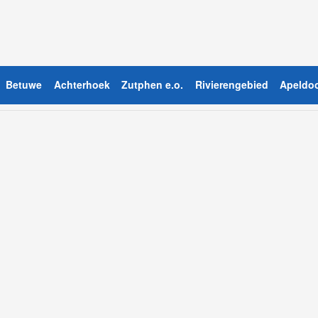
Betuwe
Achterhoek
Zutphen e.o.
Rivierengebied
Apeldoo