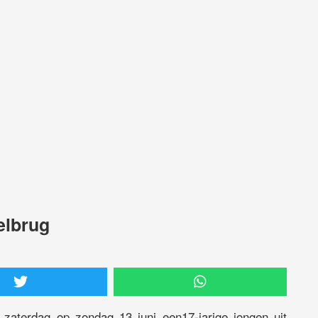
elbrug
n zaterdag op zondag 13 juni een17-jarige jongen uit