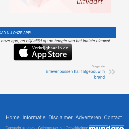
AD NU ONZE APP!
nze app, en blijf altijd op de hoogte van het laatste nieuws!
Volgende
Brievenbussen hal flatgebouw in
brand
Home
Informatie
Disclaimer
Adverteren
Contact
Copyright © 2026 - Gelrenieuws.nl | Ontwikkeling: