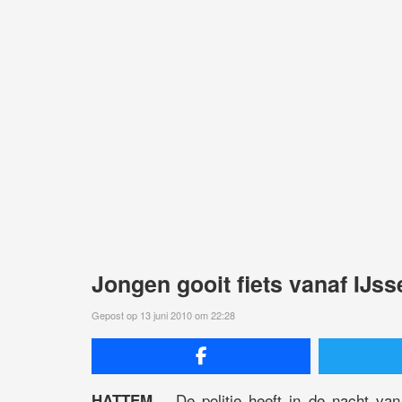
Jongen gooit fiets vanaf IJss
Gepost op 13 juni 2010 om 22:28
De politie heeft in de nacht va
HATTEM –