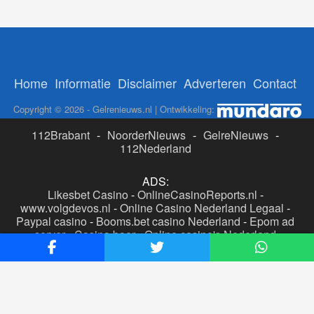
Home
Informatie
Disclaimer
Adverteren
Contact
Copyright © 2026 - Gelrenieuws.nl | Ontwikkeling:
112Brabant
-
NoorderNieuws
-
GelreNieuws
-
112Nederland
ADS:
Likesbet Casino
-
OnlineCasinoReports.nl
-
www.volgdevos.nl
-
Online Casino Nederland Legaal
-
Paypal casino
-
Booms.bet casino Nederland
-
Epom ad
server
-
Casino boer
-
Online casino's Nederland