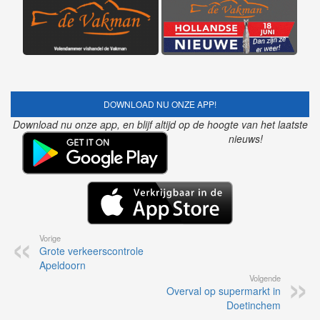
DOWNLOAD NU ONZE APP!
Download nu onze app, en blijf altijd op de hoogte van het laatste
nieuws!
Vorige
Grote verkeerscontrole
Apeldoorn
Volgende
Overval op supermarkt in
Doetinchem