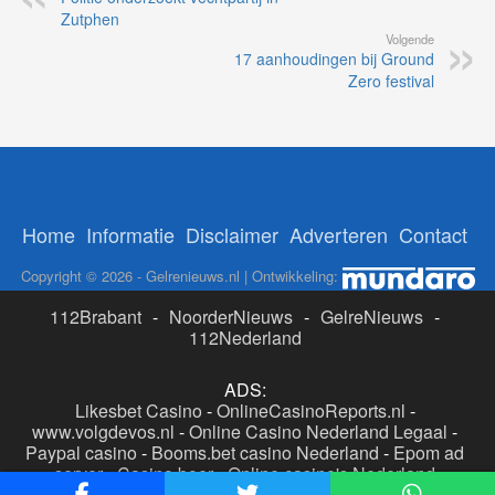
Zutphen
Volgende
17 aanhoudingen bij Ground
Zero festival
Home
Informatie
Disclaimer
Adverteren
Contact
Copyright © 2026 - Gelrenieuws.nl | Ontwikkeling:
112Brabant
-
NoorderNieuws
-
GelreNieuws
-
112Nederland
ADS:
Likesbet Casino
-
OnlineCasinoReports.nl
-
www.volgdevos.nl
-
Online Casino Nederland Legaal
-
Paypal casino
-
Booms.bet casino Nederland
-
Epom ad
server
-
Casino boer
-
Online casino's Nederland