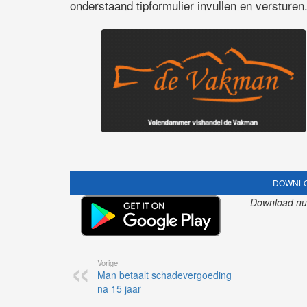
onderstaand tipformulier invullen en versturen
DOWNLO
Download nu o
Vorige
Man betaalt schadevergoeding
na 15 jaar