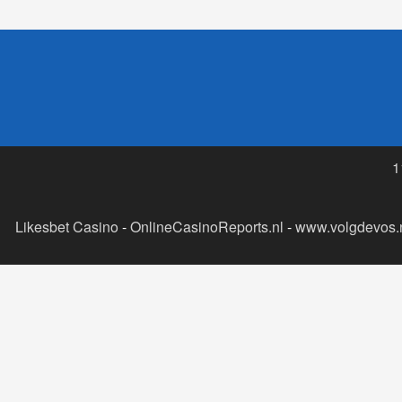
1
Likesbet Casino
-
OnlineCasinoReports.nl
-
www.volgdevos.