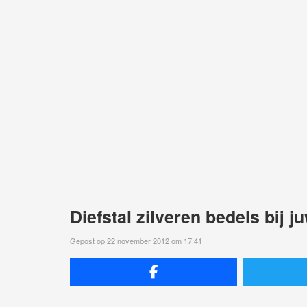
Diefstal zilveren bedels bij j
Gepost op 22 november 2012 om 17:41