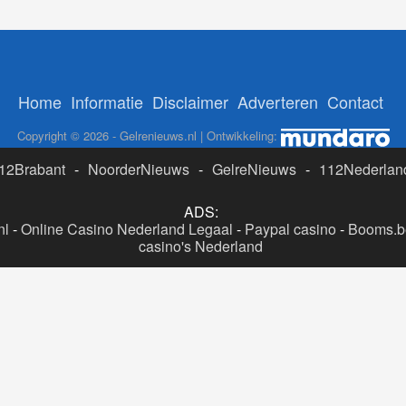
Home
Informatie
Disclaimer
Adverteren
Contact
Copyright © 2026 - Gelrenieuws.nl | Ontwikkeling:
12Brabant
-
NoorderNieuws
-
GelreNieuws
-
112Nederlan
ADS:
nl
-
Online Casino Nederland Legaal
-
Paypal casino
-
Booms.be
casino's Nederland