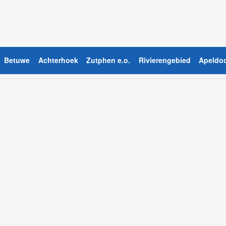
Betuwe
Achterhoek
Zutphen e.o.
Rivierengebied
Apeldoo