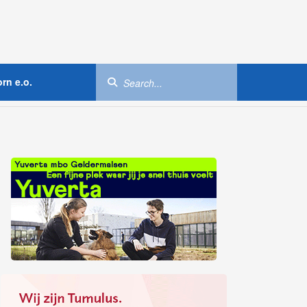
rn e.o.