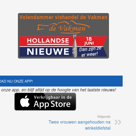
.
AD NU ONZE APP!
nze app, en blijf altijd op de hoogte van het laatste nieuws!
Volgende
Twee vrouwen aangehouden na
winkeldiefstal