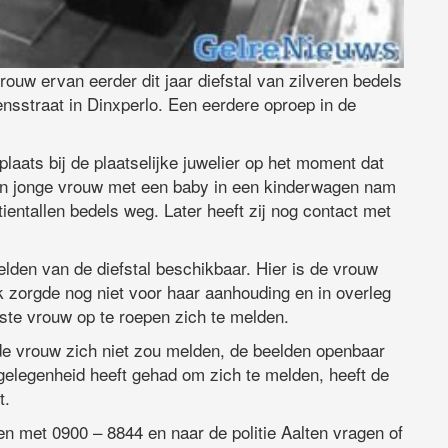
rouw ervan eerder dit jaar diefstal van zilveren bedels
ensstraat in Dinxperlo. Een eerdere oproep in de
 plaats bij de plaatselijke juwelier op het moment dat
en jonge vrouw met een baby in een kinderwagen nam
entallen bedels weg. Later heeft zij nog contact met
lden van de diefstal beschikbaar. Hier is de vrouw
 zorgde nog niet voor haar aanhouding en in overleg
wuste vrouw op te roepen zich te melden.
e vrouw zich niet zou melden, de beelden openbaar
legenheid heeft gehad om zich te melden, heeft de
t.
n met 0900 – 8844 en naar de politie Aalten vragen of