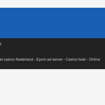
d
t casino Nederland
-
Epom ad server
-
Casino boer
-
Online