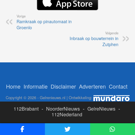
Vorige
Ramkraak op pinautomaat in
Groenlo
Volgende
Inbraak op bouwterrein in
Zutphen
Home
Informatie
Disclaimer
Adverteren
Contact
Copyright © 2026 - Gelrenieuws.nl | Ontwikkeling:
112Brabant
-
NoorderNieuws
-
GelreNieuws
-
112Nederland
ADS:
Likesbet Casino
-
OnlineCasinoReports.nl
-