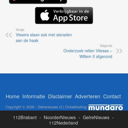
Vorige
Vissers slaan sok met sieraden
aan de haak
Volgende
Onderzoek rellen Vitesse –
Willem II afgerond
Home
Informatie
Disclaimer
Adverteren
Contact
Copyright © 2026 - Gelrenieuws.nl | Ontwikkeling:
112Brabant
-
NoorderNieuws
-
GelreNieuws
-
112Nederland