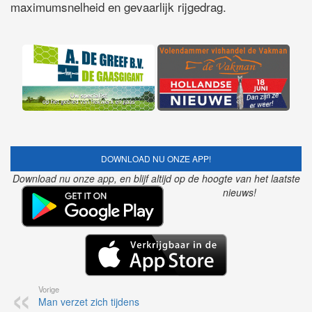
maximumsnelheid en gevaarlijk rijgedrag.
DOWNLOAD NU ONZE APP!
Download nu onze app, en blijf altijd op de hoogte van het laatste
nieuws!
Vorige
Man verzet zich tijdens