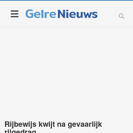
Rijbewijs kwijt na gevaarlijk
rijgedrag