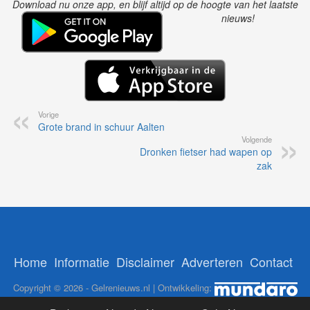
Download nu onze app, en blijf altijd op de hoogte van het laatste
nieuws!
Vorige
Grote brand in schuur Aalten
Volgende
Dronken fietser had wapen op
zak
Home
Informatie
Disclaimer
Adverteren
Contact
Copyright © 2026 - Gelrenieuws.nl | Ontwikkeling: