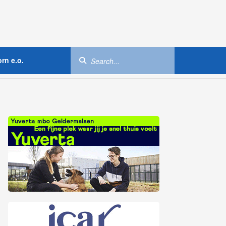
rn e.o.