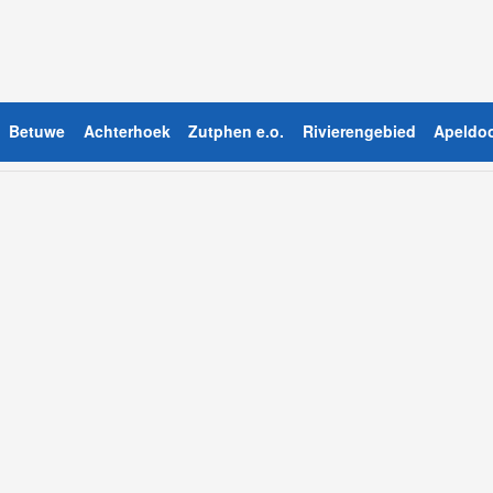
Betuwe
Achterhoek
Zutphen e.o.
Rivierengebied
Apeldoo