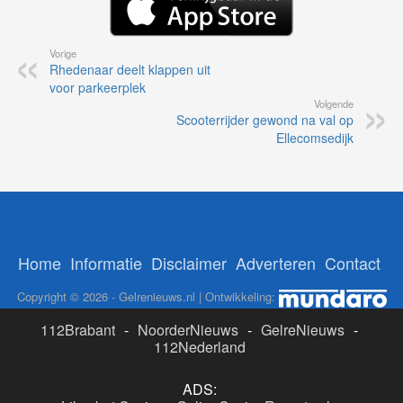
Vorige
Rhedenaar deelt klappen uit
voor parkeerplek
Volgende
Scooterrijder gewond na val op
Ellecomsedijk
Home
Informatie
Disclaimer
Adverteren
Contact
Copyright © 2026 - Gelrenieuws.nl | Ontwikkeling:
112Brabant
-
NoorderNieuws
-
GelreNieuws
-
112Nederland
ADS: