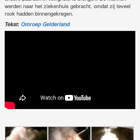
werden naar het ziekenhuis gebracht, omdat zij teveel
rook hadden binnengekregen.
Tekst:
Omroep Gelderland