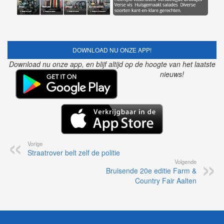
DOWNLOAD NU ONZE APP!
Download nu onze app, en blijf altijd op de hoogte van het laatste
nieuws!
Vorige
Straatrover belt zelf de politie
Volgende
Bruisende 20e editie Farm &
Country Fair Aalten