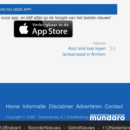
AD NU ONZE APP!
nze app, en blijf altijd op de hoogte van het laatste nieuws!
Volgende
Auto total loss tegen
lantaarnpaal in Arnhem
Home
Informatie
Disclaimer
Adverteren
Contact
Copyright © 2026 - Gelrenieuws.nl | Ontwikkeling:
12Brabant
-
NoorderNieuws
-
GelreNieuws
-
112Nederlan