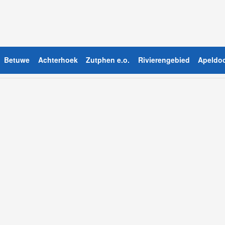
Betuwe
Achterhoek
Zutphen e.o.
Rivierengebied
Apeldoo