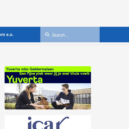
rn e.o.