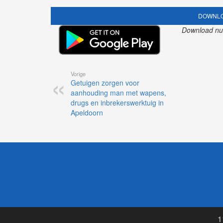
DOWNLO
Download nu o
Vorige
Getuigen zorgen voor
aanhouding man met wapens,
drugs en inbrekerswerktuig in
Apeldoorn
1