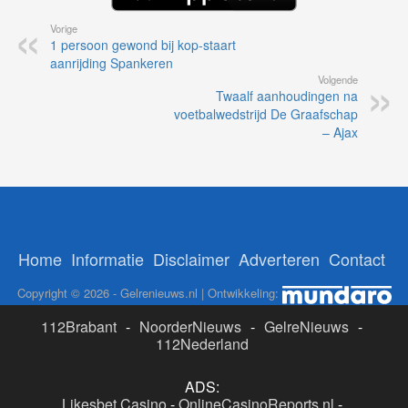
Vorige
1 persoon gewond bij kop-staart
aanrijding Spankeren
Volgende
Twaalf aanhoudingen na
voetbalwedstrijd De Graafschap
– Ajax
Home
Informatie
Disclaimer
Adverteren
Contact
Copyright © 2026 - Gelrenieuws.nl | Ontwikkeling:
112Brabant
-
NoorderNieuws
-
GelreNieuws
-
112Nederland
ADS:
Likesbet Casino
-
OnlineCasinoReports.nl
-