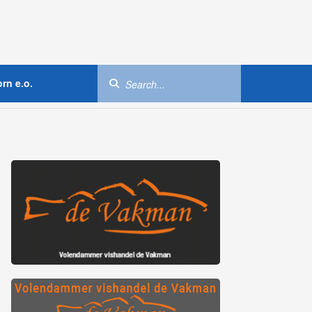
rn e.o.