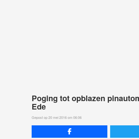
Poging tot opblazen pinautom
Ede
Gepost op 20 mei 2016 om 06:06