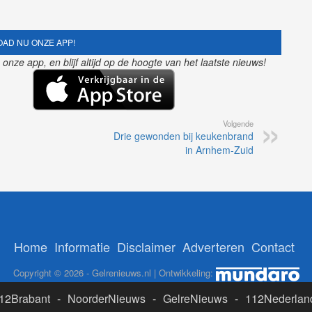
AD NU ONZE APP!
nze app, en blijf altijd op de hoogte van het laatste nieuws!
Volgende
Drie gewonden bij keukenbrand
in Arnhem-Zuid
Home
Informatie
Disclaimer
Adverteren
Contact
Copyright © 2026 - Gelrenieuws.nl | Ontwikkeling:
12Brabant
-
NoorderNieuws
-
GelreNieuws
-
112Nederlan