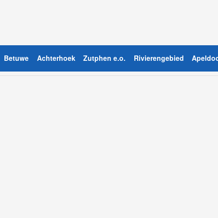
Betuwe
Achterhoek
Zutphen e.o.
Rivierengebied
Apeldoo