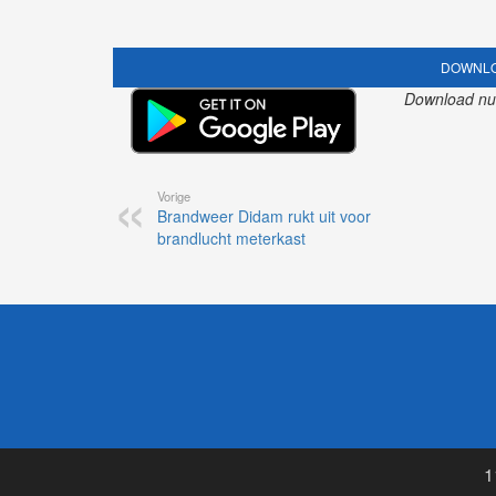
DOWNLO
Download nu o
Vorige
Brandweer Didam rukt uit voor
brandlucht meterkast
1