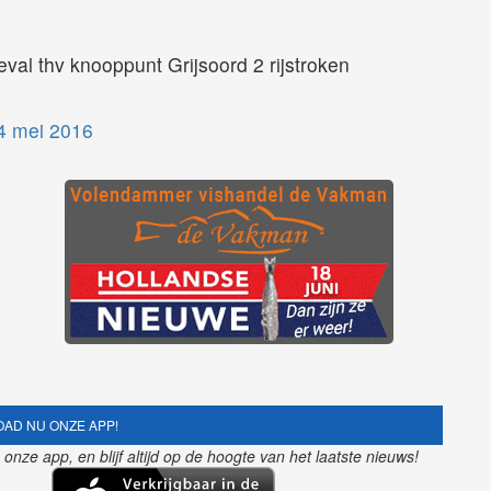
l thv knooppunt Grijsoord 2 rijstroken
B
4 mei 2016
AD NU ONZE APP!
nze app, en blijf altijd op de hoogte van het laatste nieuws!