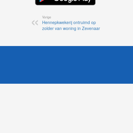
Vorige
Hennepkwekerij ontruimd op
zolder van woning in Zevenaar
1
Likesbet Casino
-
OnlineCasinoReports.nl
-
www.volgdevos.