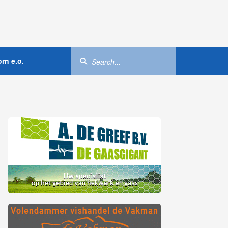
rn e.o.