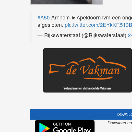
#A50
Arnhem ►Apeldoorn ivm een ongeva
afgesloten.
pic.twitter.com/2EYkKR513
— Rijkswaterstaat (@Rijkswaterstaat)
2
DOWNLO
Download nu o