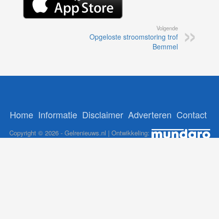
Volgende
Opgeloste stroomstoring trof
Bemmel
Home
Informatie
Disclaimer
Adverteren
Contact
Copyright © 2026 - Gelrenieuws.nl | Ontwikkeling:
12Brabant
-
NoorderNieuws
-
GelreNieuws
-
112Nederlan
ADS:
nl
-
Online Casino Nederland Legaal
-
Paypal casino
-
Booms.be
casino's Nederland
WP2Social Auto Publish
Powered By :
XYZScripts.com