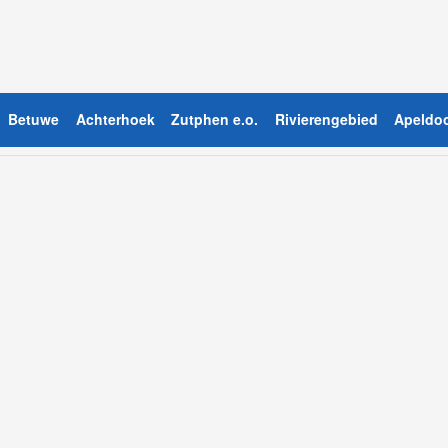
Betuwe
Achterhoek
Zutphen e.o.
Rivierengebied
Apeldoo