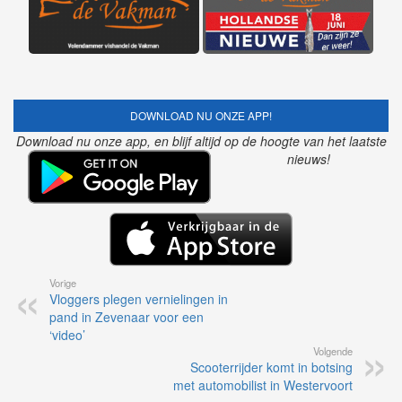
DOWNLOAD NU ONZE APP!
Download nu onze app, en blijf altijd op de hoogte van het laatste
nieuws!
Vorige
Vloggers plegen vernielingen in
pand in Zevenaar voor een
‘video’
Volgende
Scooterrijder komt in botsing
met automobilist in Westervoort