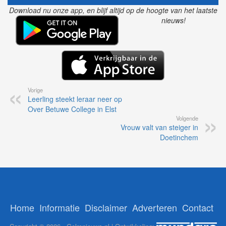
Download nu onze app, en blijf altijd op de hoogte van het laatste
nieuws!
Vorige
Leerling steekt leraar neer op
Over Betuwe College in Elst
Volgende
Vrouw valt van steiger in
Doetinchem
Home
Informatie
Disclaimer
Adverteren
Contact