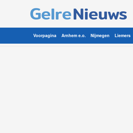
Voorpagina
Arnhem e.o.
Nijmegen
Liemers