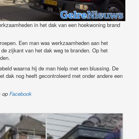
werkzaamheden in het dak van een hoekwoning brand
eroepen. Een man was werkzaamheden aan het
 de zijkant van het dak weg te branden. Op het
nden.
ebeld waarna hij de man hielp met een blussing. De
het dak nog heeft gecontroleerd met onder andere een
ns op
Facebook