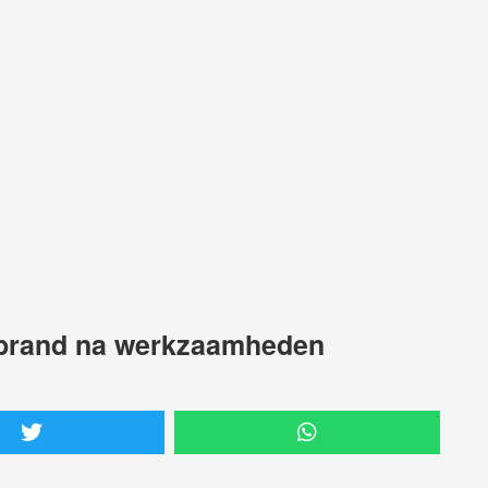
n brand na werkzaamheden