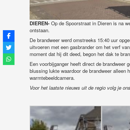
Op de Spoorstraat in Dieren is na 
DIEREN-
ontstaan.
De brandweer werd omstreeks 15:40 uur opg
uitvoeren met een gasbrander om het verf van
moment dat hij dit deed, begon het dak te bra
Een voorbijganger heeft direct de brandweer g
blussing lukte waardoor de brandweer alleen 
warmtebeeldcamera.
Voor het laatste nieuws uit de regio volg je o