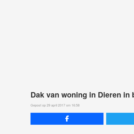
Dak van woning in Dieren i
Gepost op 29 april 2017 om 16:58