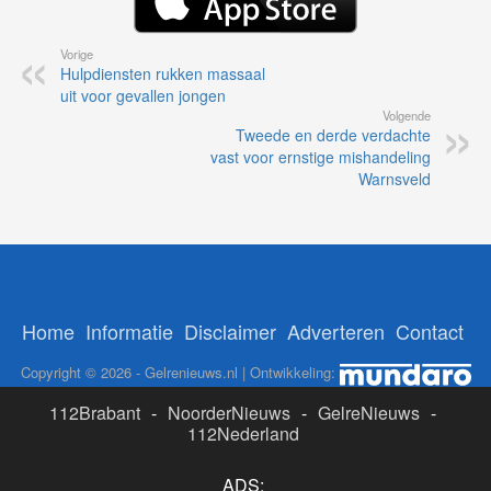
Vorige
Hulpdiensten rukken massaal
uit voor gevallen jongen
Volgende
Tweede en derde verdachte
vast voor ernstige mishandeling
Warnsveld
Home
Informatie
Disclaimer
Adverteren
Contact
Copyright © 2026 - Gelrenieuws.nl | Ontwikkeling:
112Brabant
-
NoorderNieuws
-
GelreNieuws
-
112Nederland
ADS: