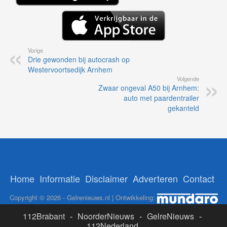
Vorige
Drie gewonden bij autocrash op
Westervoortsedijk Arnhem
Volgende
Zwaar ongeval A50 bij Arnhem:
auto met paardentrailer
gekanteld
Home
Informatie
Disclaimer
Adverteren
Contact
Copyright © 2026 - Gelrenieuws.nl | Ontwikkeling:
112Brabant
-
NoorderNieuws
-
GelreNieuws
-
112Nederland