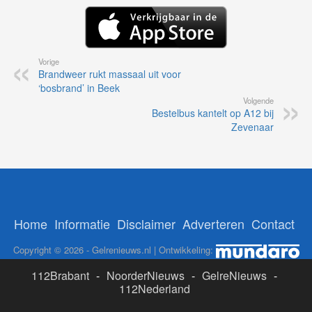
Vorige
Brandweer rukt massaal uit voor
‘bosbrand’ in Beek
Volgende
Bestelbus kantelt op A12 bij
Zevenaar
Home
Informatie
Disclaimer
Adverteren
Contact
Copyright © 2026 - Gelrenieuws.nl | Ontwikkeling:
112Brabant
-
NoorderNieuws
-
GelreNieuws
-
112Nederland