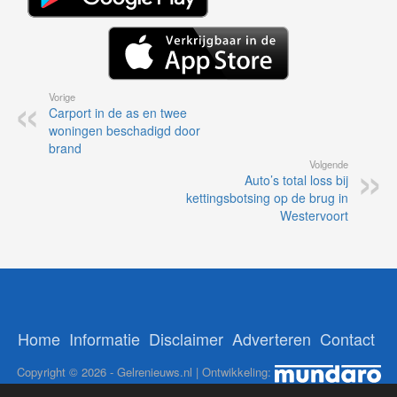
Vorige
Carport in de as en twee
woningen beschadigd door
brand
Volgende
Auto’s total loss bij
kettingsbotsing op de brug in
Westervoort
Home
Informatie
Disclaimer
Adverteren
Contact
Copyright © 2026 - Gelrenieuws.nl | Ontwikkeling: